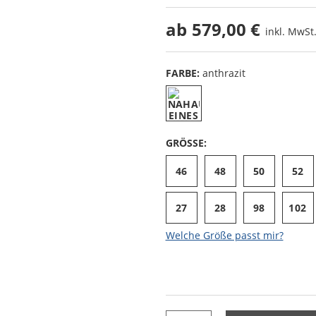
ab
579,00 €
inkl. MwSt.
FARBE:
anthrazit
GRÖSSE:
46
48
50
52
27
28
98
102
Welche Größe passt mir?