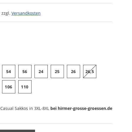
 zzgl.
Versandkosten
54
56
24
25
26
26,5
106
110
Casual Sakkos
in 3XL-8XL
bei hirmer-grosse-groessen.de