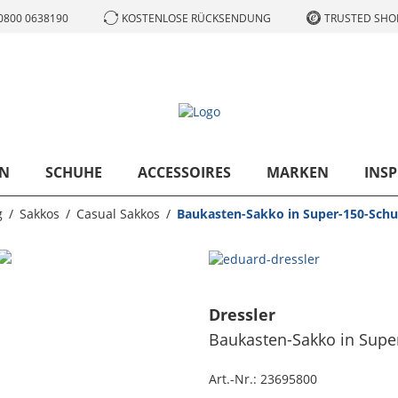
0800 0638190
KOSTENLOSE RÜCKSENDUNG
TRUSTED SHOP
N
SCHUHE
ACCESSOIRES
MARKEN
INSP
g
Sakkos
Casual Sakkos
Baukasten-Sakko in Super-150-Schur
Dressler
Baukasten-Sakko in Super
Art.-Nr.:
23695800