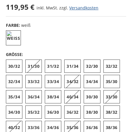
119,95 €
inkl. MwSt. zzgl.
Versandkosten
FARBE:
weiß
GRÖSSE:
30/32
31/30
31/32
31/34
32/30
32/32
32/34
33/32
33/34
34/32
34/34
35/30
35/34
36/34
38/34
40/34
30/30
33/30
34/30
35/32
36/30
36/32
38/30
38/32
40/32
33/36
34/36
35/36
36/36
38/36