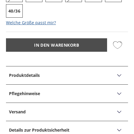
40/36
Welche Größe passt mir?
IN DEN WARENKORB
Produktdetails
PRODUKTDETAILS
Jeans in Stretch-Qualität mit Coolmax®-Technologie,
Pflegehinweise
Regular Fit
PFLEGEHINWEISE
Pipe Coolmax®
Versand
Produktbeschreibung:
Nicht bleichen
Versand, Lieferzeiten &
Fit: Bequem geschnitten, Laut Hersteller: Regular Fit
Trocknen im Tumbler/Trockner möglich, niedrige
Details zur Produktsicherheit
Form: Jeans