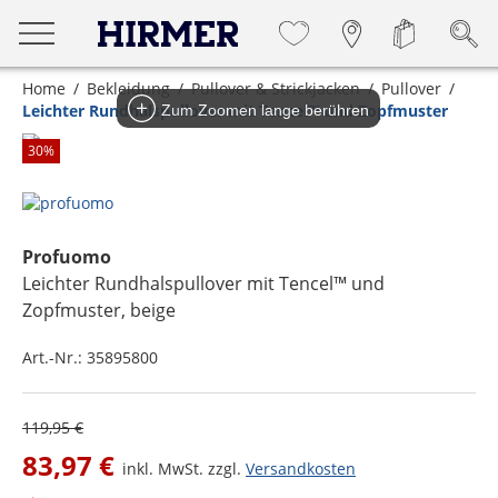
Home
Bekleidung
Pullover & Strickjacken
Pullover
Leichter Rundhalspullover mit Tencel™ und Zopfmuster
Zum Zoomen lange berühren
30
%
Profuomo
Leichter Rundhalspullover mit Tencel™ und
Zopfmuster
, beige
Art.-Nr.:
35895800
119,95 €
83,97 €
inkl. MwSt. zzgl.
Versandkosten