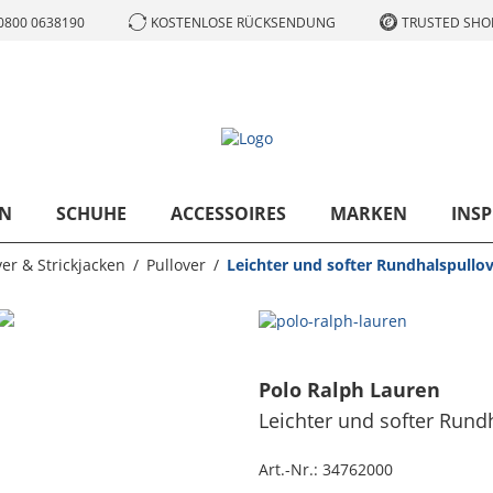
0800 0638190
KOSTENLOSE RÜCKSENDUNG
TRUSTED SHOP
N
SCHUHE
ACCESSOIRES
MARKEN
INSP
ver & Strickjacken
Pullover
Leichter und softer Rundhalspullov
Polo Ralph Lauren
Leichter und softer Rund
Art.-Nr.:
34762000