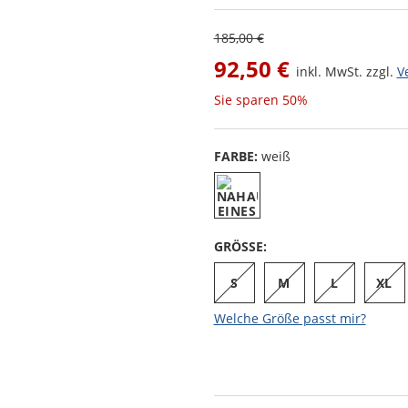
185,00 €
92,50 €
inkl. MwSt. zzgl.
V
Sie sparen
50%
FARBE:
weiß
GRÖSSE:
S
M
L
XL
Welche Größe passt mir?