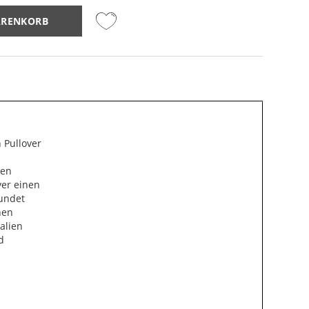
ARENKORB
 Pullover
nen
er einen
rundet
nen
alien
d