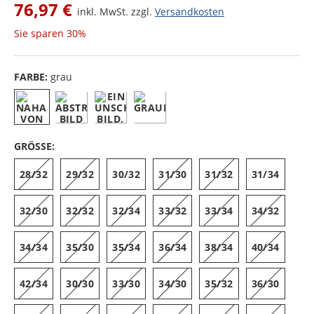
76,97 €
inkl. MwSt. zzgl.
Versandkosten
Sie sparen
30%
FARBE:
grau
GRÖSSE:
28/32
29/32
30/32
31/30
31/32
31/34
32/30
32/32
32/34
33/32
33/34
34/32
34/34
35/30
35/34
36/34
38/34
40/34
42/34
30/30
33/30
34/30
35/32
36/30