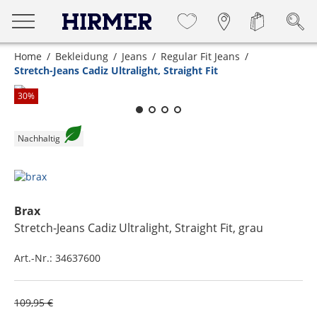
Home
Bekleidung
Jeans
Regular Fit Jeans
Stretch-Jeans Cadiz Ultralight, Straight Fit
Zum Zoomen lange berühren
30
%
Nachhaltig
Brax
Stretch-Jeans Cadiz Ultralight, Straight Fit
, grau
Art.-Nr.:
34637600
109,95 €