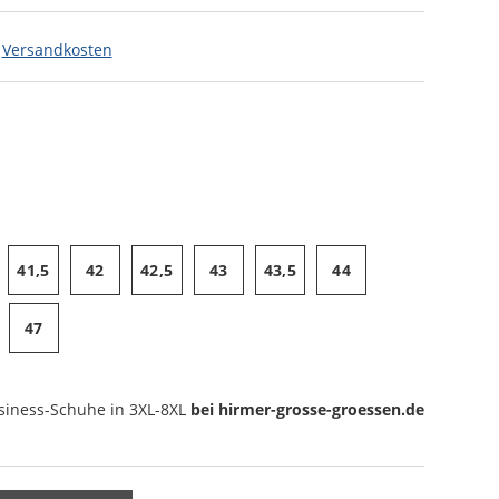
.
Versandkosten
41,5
42
42,5
43
43,5
44
47
siness-Schuhe
in 3XL-8XL
bei hirmer-grosse-groessen.de