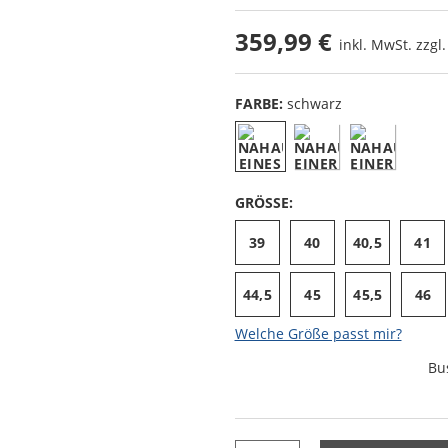
359,99 €
inkl. MwSt. zzgl
FARBE:
schwarz
GRÖSSE:
39
40
40,5
41
44,5
45
45,5
46
Welche Größe passt mir?
Bu