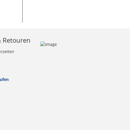
& Retouren
erzeiten
rufen