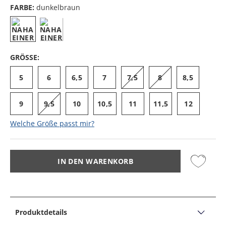
FARBE:
dunkelbraun
GRÖSSE:
5
6
6,5
7
7,5
8
8,5
9
9,5
10
10,5
11
11,5
12
Welche Größe passt mir?
IN DEN WARENKORB
Produktdetails