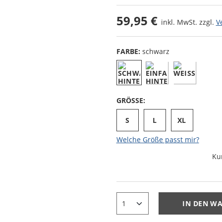
59,95 €
inkl. MwSt. zzgl.
V
FARBE:
schwarz
GRÖSSE:
S
L
XL
Welche Größe passt mir?
Ku
IN DEN W