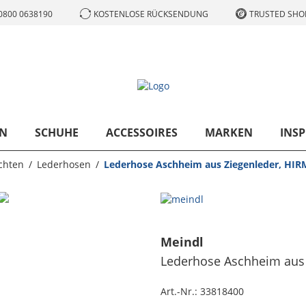
0800 0638190
KOSTENLOSE RÜCKSENDUNG
TRUSTED SHOP
N
SCHUHE
ACCESSOIRES
MARKEN
INSP
chten
Lederhosen
Lederhose Aschheim aus Ziegenleder, HIR
Meindl
Lederhose Aschheim aus 
Art.-Nr.:
33818400