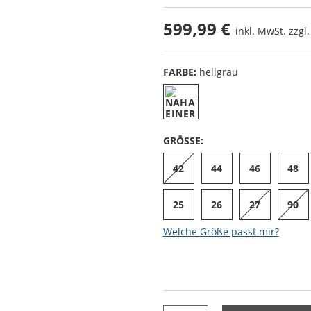
599,99 €
inkl. MwSt. zzgl
FARBE:
hellgrau
GRÖSSE:
42
44
46
48
25
26
27
90
Welche Größe passt mir?