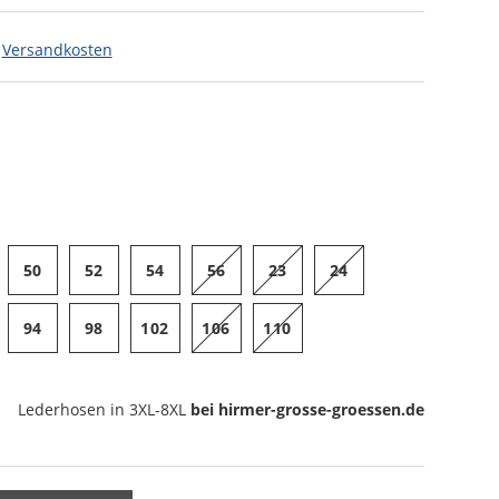
.
Versandkosten
50
52
54
56
23
24
94
98
102
106
110
Lederhosen
in 3XL-8XL
bei hirmer-grosse-groessen.de