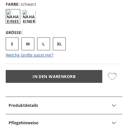
FARBE:
schwarz
GRÖSSE:
S
M
L
XL
Welche Größe passt mir?
IN DEN WARENKORB
Produktdetails
PRODUKTDETAILS
Leichte Steppjacke mit Logo-Stickerei
Pflegehinweise