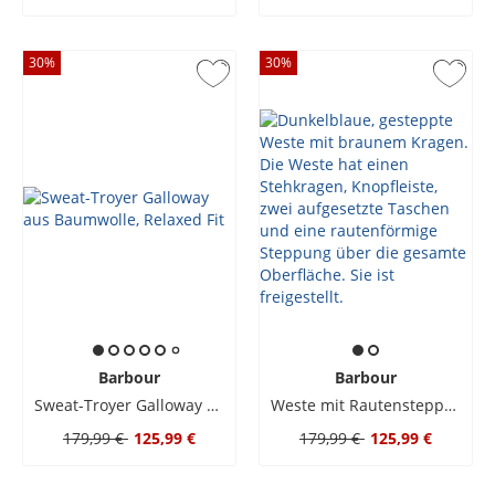
30
%
30
%
Barbour
Barbour
Sweat-Troyer Galloway aus Baumwolle, Relaxed Fit
Weste mit Rautensteppmuster und Metall-Druckknöpfen
179,99 €
125,99 €
179,99 €
125,99 €