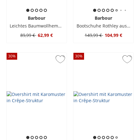
Barbour
Barbour
Leichtes Baumwollhemd mit Tartanmuster, Tailored Fit
Bootschuhe Rothley aus weichem Wildleder
89,99 €
62,99 €
149,99 €
104,99 €
30
%
30
%