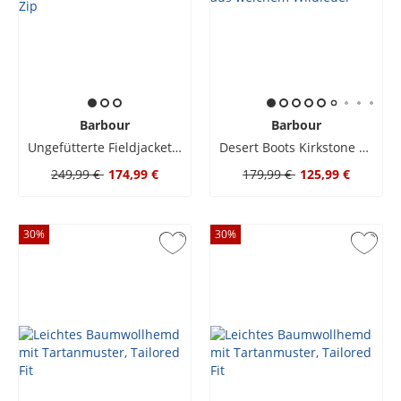
Barbour
Barbour
Ungefütterte Fieldjacket mit Druckknopfleiste und Zip
Desert Boots Kirkstone aus weichem Wildleder
249,99 €
174,99 €
179,99 €
125,99 €
30
%
30
%