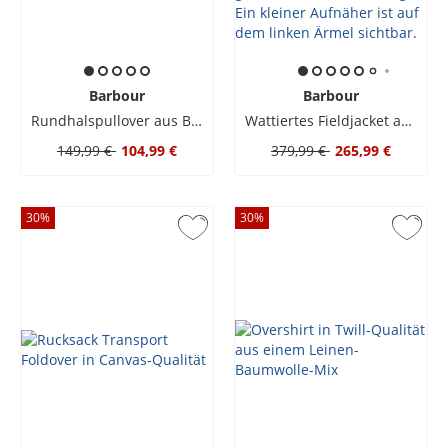
Barbour
Barbour
Rundhalspullover aus Baumwolle mit Raglanärmeln
Wattiertes Fieldjacket aus gewachster Baumwolle mit Label-Aufnäher
149,99 €
104,99 €
379,99 €
265,99 €
30
%
30
%