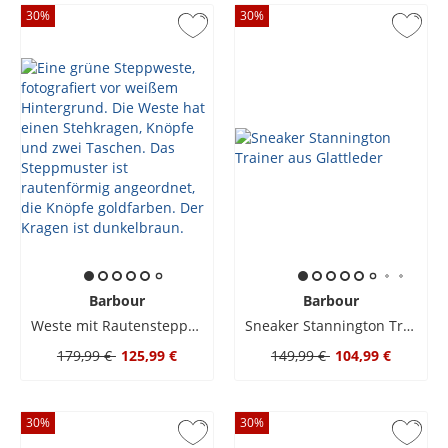
30
%
30
%
Barbour
Barbour
Weste mit Rautensteppmuster und Metall-Druckknöpfen
Sneaker Stannington Trainer aus Glattleder
179,99 €
125,99 €
149,99 €
104,99 €
30
%
30
%