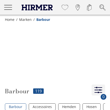
Home
Marken
Barbour
Barbour
119
0
Barbour
Accessoires
Hemden
Hosen
J