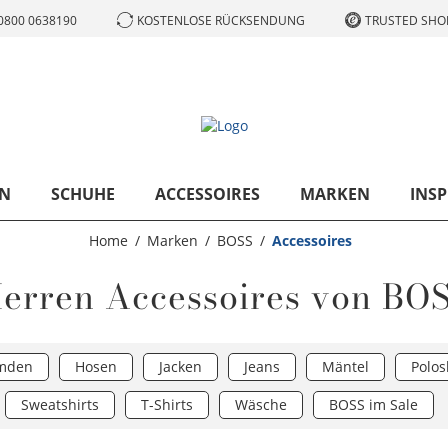
0800 0638190
KOSTENLOSE RÜCKSENDUNG
TRUSTED SHOP
N
SCHUHE
ACCESSOIRES
MARKEN
INSP
Home
Marken
BOSS
Accessoires
erren Accessoires von BO
mden
Hosen
Jacken
Jeans
Mäntel
Polos
Sweatshirts
T-Shirts
Wäsche
BOSS im Sale