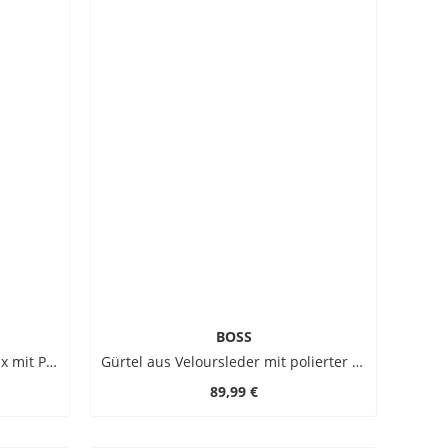
BOSS
Bandana aus einem Seiden-Mix mit Paisley-Print
Gürtel aus Veloursleder mit polierter Metallschließe
89,99 €