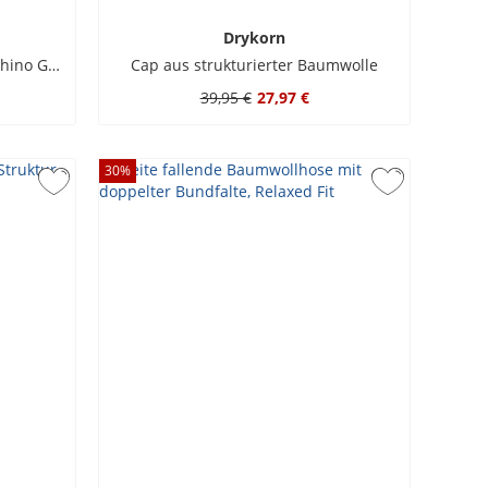
Drykorn
Glatte und elastische Casual-Chino Garona, Relaxed Fit
Cap aus strukturierter Baumwolle
39,95 €
27,97 €
30
%