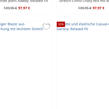
lende Jeans Rawdy, Relaxed Fit
139,95 €
97,97 €
139,95 €
97,97 €
30
%