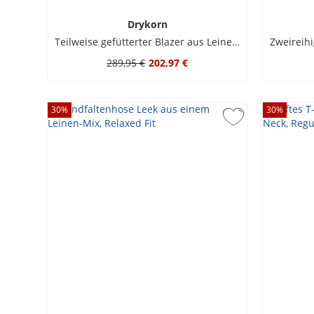
Drykorn
Teilweise gefütterter Blazer aus Leinenmischgewebe
289,95 €
202,97 €
30
%
30
%