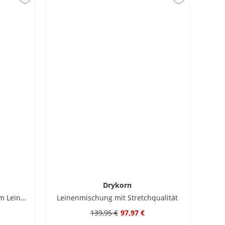
Drykorn
Teilgefüttertes Sakko aus einem Leinen-Mix, Slim Fit
Leinenmischung mit Stretchqualität
139,95 €
97,97 €