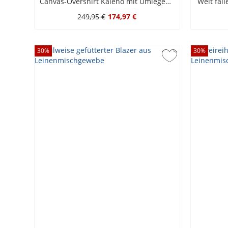
Canvas-Overshirt Kaleno mit Umlegekragen und Zip
Weit fal
249,95 €
174,97 €
30
%
30
%