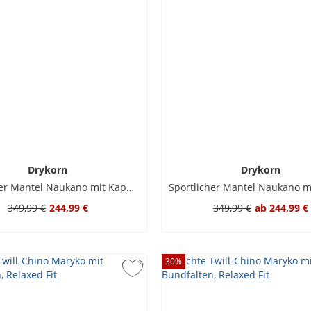
Drykorn
Drykorn
Sportlicher Mantel Naukano mit Kapuze aus Techno-Viskose
349,99 €
244,99 €
349,99 €
ab
244,99 €
30
%