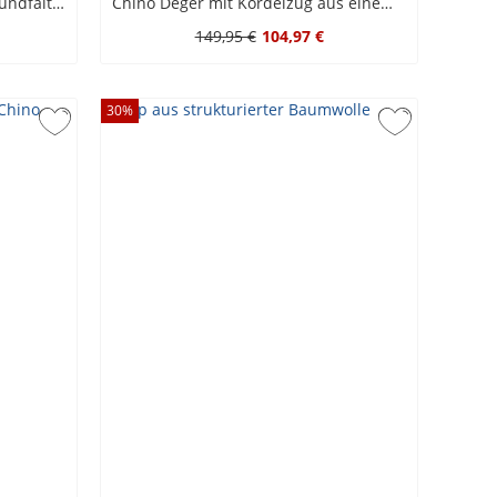
Stretch-Chino Chasy Mix mit Bundfalte und Dehnbund, Regular Fit
Chino Deger mit Kordelzug aus einem Stretch-Mix, Regular Fit
149,95 €
104,97 €
30
%