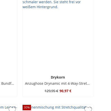
Drykorn
Leichte Twill-Chino Maryko mit Bundfalten, Relaxed Fit
Anzughose Drynamic mit 4-Way-Stretch und Struktur
129,95 €
90,97 €
30
%