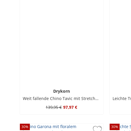
Drykorn
Weit fallende Chino Tavic mit Stretchanteil, Relaxed Fit
139,95 €
97,97 €
30
%
30
%