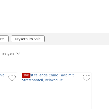
rts
Drykorn im Sale
anzeigen
30
%