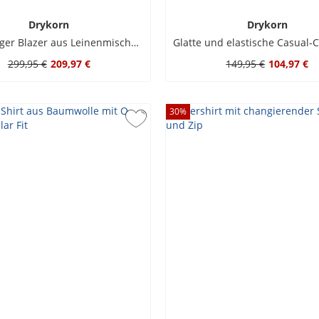
Drykorn
Drykorn
Zweireihiger Blazer aus Leinenmischung mit leichtem Stretch
299,95 €
209,97 €
149,95 €
104,97 €
30
%