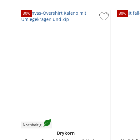
30
%
30
%
Nachhaltig
Drykorn