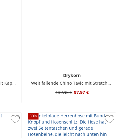
Drykorn
Sportlicher Mantel Naukano mit Kapuze aus Techno-Viskose
Weit fallende Chino Tavic mit Stretchanteil, Relaxed Fit
139,95 €
97,97 €
30
%