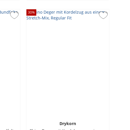
30
%
Drykorn