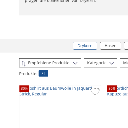
prägen die Kollektionen von Drykorn.
Drykorn
Hosen
Kategorie
M
71
Produkte:
30
%
30
%