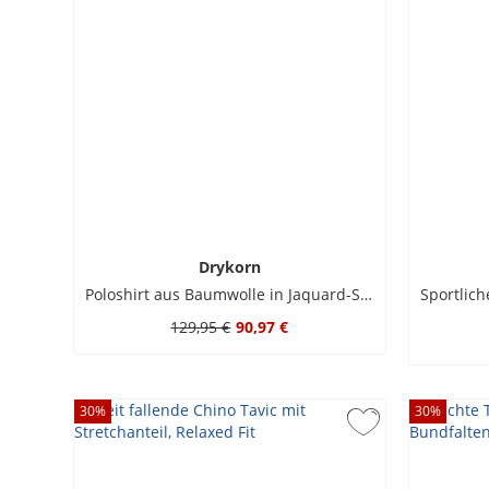
Drykorn
Poloshirt aus Baumwolle in Jaquard-Strick, Regular
129,95 €
90,97 €
30
%
30
%