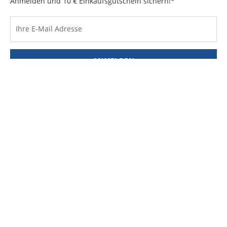
Anmelden und 10 € Einkaufsgutschein sichern!*
Ihre E-Mail Adresse
ANMELDEN
Der Einkaufsgutschein ist nur online einlösbar unter www.hirmer.de.
Der Mindesteinkaufswert beträgt 100 €. Der Gutschein ist pro Person
nur einmal gültig.
Retourenportal
Digitale Retoure leicht gemacht: Melden Sie Ihre
Rücksendung bequem online an und erhalten Sie Ihr
Retourenetikett direkt per E-Mail – schnell, papierlos und
ohne lästiges Ausfüllen.