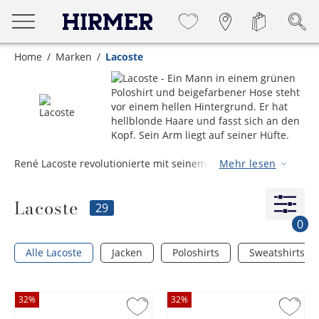
Home
Marken
Lacoste
René Lacoste revolutionierte mit seinem Label die
Mehr lesen
Tennisbekleidung. Das von Ihm entwickelte Poloshirt ist bis
heute das beliebteste Sommer-Oberteil des modernen
Lacoste
Mannes. Das Markenzeichen von Lacoste ist ein Krokodil. Es
29
verweist auf René Lacostes Spitznamen, den er erlangte,
0
weil er sich überall „durchbiss“.
Alle Lacoste
Jacken
Poloshirts
Sweatshirts
32
%
32
%