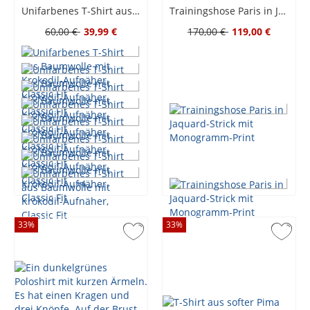
Unifarbenes T-Shirt aus Baumwolle mit Krokodil-Aufnäher, Classic Fit
Trainingshose Paris in Jaquard-Strick mit Monogramm-Print
60,00 €
39,99 €
170,00 €
119,00 €
+
4
33
%
33
%