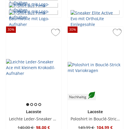
30
%
30
%
Nachhaltig
Lacoste
Lacoste
Leichte Leder-Sneaker Ace mit kleinem Krokodil-Aufnäher
Poloshirt in Bouclé-Strick mit Variokragen
140,00 €
98,00 €
149,99 €
104,99 €