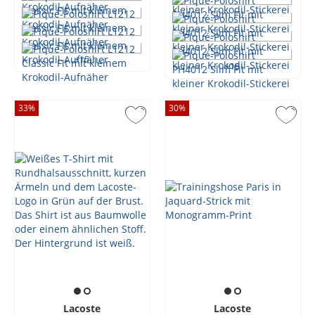
+
15
+
15
33
%
30
%
Lacoste
Lacoste