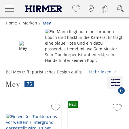
Home
Marken
Mey
Bei Mey trifft puristisches Design auf qualitativ
Mehr lesen
hochwertigste Stoffe. Und das schon seit fast 100 Jahren.
Mey
Der Hersteller setzt mit neuen, innovativen Materialien
75
Maßstäbe in der Tag- und Nachtwäscheherstellung. Mey ist
0
Wohlfühlwäsche für den anspruchsvollen Mann.
NEU