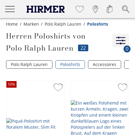
Home
Marken
Polo Ralph Lauren
Poloshirts
Herren Poloshirts von
Polo Ralph Lauren
22
0
Polo Ralph Lauren
Poloshirts
Accessoires
He
50
%