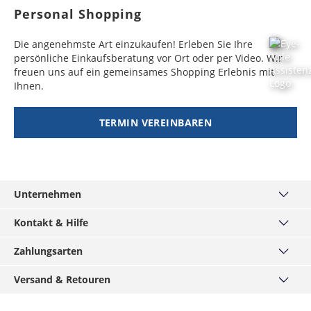
Personal Shopping
Die angenehmste Art einzukaufen! Erleben Sie Ihre
persönliche Einkaufsberatung vor Ort oder per Video. Wir
freuen uns auf ein gemeinsames Shopping Erlebnis mit
Ihnen.
TERMIN VEREINBAREN
Unternehmen
Über uns
Kontakt & Hilfe
Haus München
Kontakt
Zahlungsarten
MÄNNERKARTE
Häufige Fragen
Service
PayPal
Versand & Retouren
Grössentabellen
Podcast
Visa
Widerrufsrecht
Versand & Lieferzeiten
Hirmer-Gruppe
Mastercard