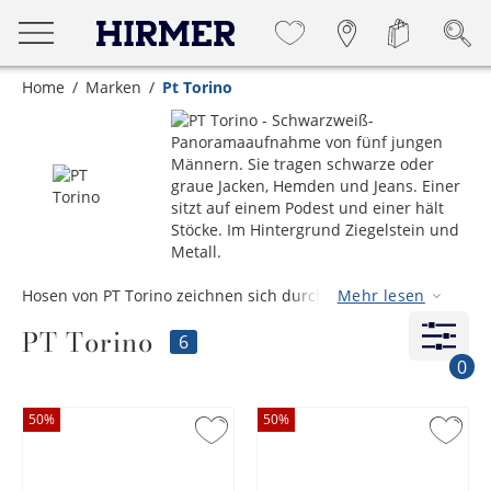
Home
Marken
Pt Torino
Hosen von PT Torino zeichnen sich durch ihre Einzigartigkeit
Mehr lesen
und ihren detailreichen Stil aus. Sie kombinieren
PT Torino
maßgeschneiderte Qualität mit zeitgemäßer Innovation und
6
legen stets Wert auf einen neuen, einzigartigen Look.
0
Besonders die Farbenvielfalt bringt einen ganz neuen
Aspekt in den Kleiderschrank. Ein Klassiker sind die Chinos
50
%
50
%
und Baumwollehosen des italienischen Labels.