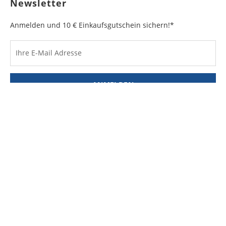
Newsletter
Anmelden und 10 € Einkaufsgutschein sichern!*
Ihre E-Mail Adresse
ANMELDEN
Der Einkaufsgutschein ist nur online einlösbar unter www.hirmer.de.
Der Mindesteinkaufswert beträgt 100 €. Der Gutschein ist pro Person
nur einmal gültig.
Retourenportal
Digitale Retoure leicht gemacht: Melden Sie Ihre
Rücksendung bequem online an und erhalten Sie Ihr
Retourenetikett direkt per E-Mail – schnell, papierlos und
ohne lästiges Ausfüllen.