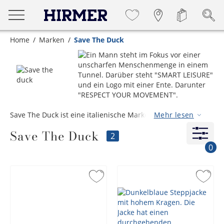
Home
Marken
Save The Duck
Save The Duck ist eine italienische Marke, die für ihre
Mehr lesen
bunten Steppjacken mit dem lustigen, kleinen Logo bekannt
Save The Duck
ist. Das Besondere von Save The Duck ist jedoch die
2
Verwendung von hochwertigen, synthetischen Materialien
0
anstelle von Entendaunen. Daher auch der Name – Save
The Duck.