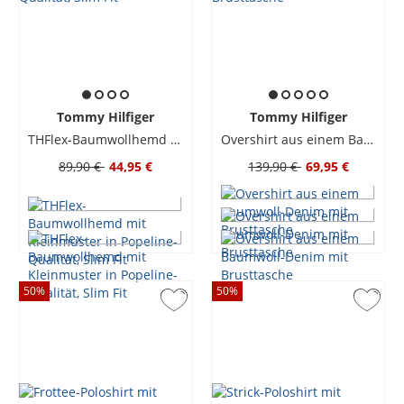
Tommy Hilfiger
Tommy Hilfiger
THFlex-Baumwollhemd mit Kleinmuster in Popeline-Qualität, Slim Fit
Overshirt aus einem Baumwoll-Denim mit Brusttasche
89,90 €
44,95 €
139,90 €
69,95 €
50
%
50
%