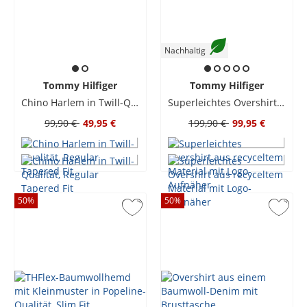
Nachhaltig
Tommy Hilfiger
Tommy Hilfiger
Chino Harlem in Twill-Qualität, Regular Tapered Fit
Superleichtes Overshirt aus recyceltem Material mit Logo-Aufnäher
99,90 €
49,95 €
199,90 €
99,95 €
50
%
50
%