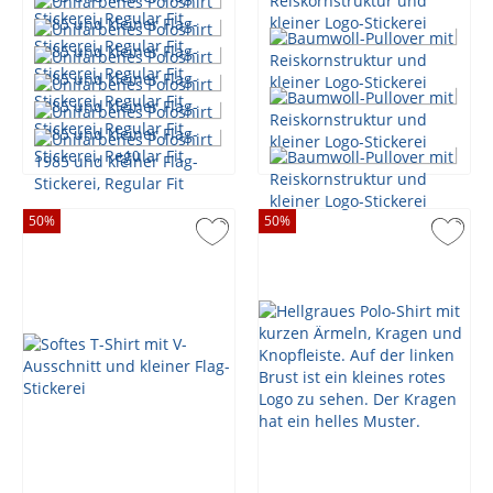
+
10
50
%
50
%