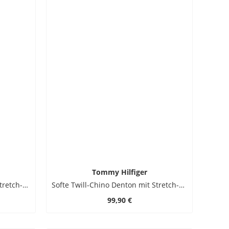
Tommy Hilfiger
Softe Twill-Chino Denton mit Stretch-Anteil, Straight Fit
Softe Twill-Chino Denton mit Stretch-Anteil, Straight Fit
99,90 €