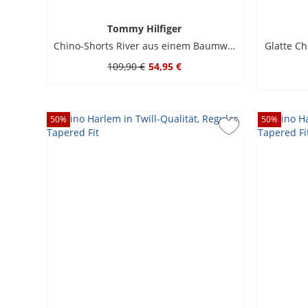
Tommy Hilfiger
Chino-Shorts River aus einem Baumwoll-Mix, Relaxed Straight Fit
109,90 €
54,95 €
50
%
50
%