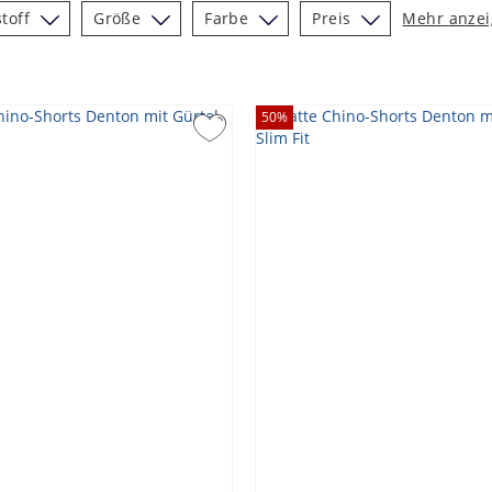
toff
Größe
Farbe
Preis
Mehr anze
50
%