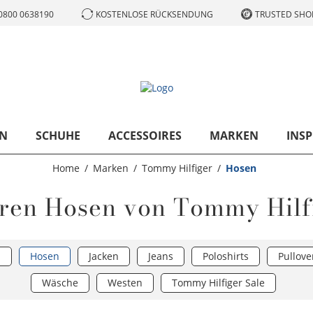
0800 0638190
KOSTENLOSE RÜCKSENDUNG
TRUSTED SHOP
N
SCHUHE
ACCESSOIRES
MARKEN
INSP
Home
Marken
Tommy Hilfiger
Hosen
ren Hosen von Tommy Hilf
n
Hosen
Jacken
Jeans
Poloshirts
Pullove
Wäsche
Westen
Tommy Hilfiger Sale