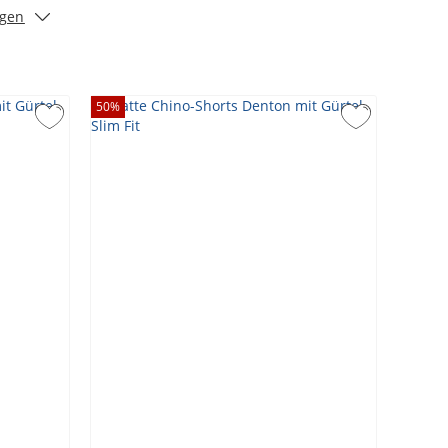
igen
50
%