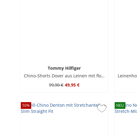
Tommy Hilfiger
Chino-Shorts Dover aus Leinen mit floralem Print
99,90 €
49,95 €
50
%
NEU