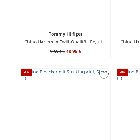
Tommy Hilfiger
Chino Harlem in Twill-Qualität, Regular Tapered Fit
99,90 €
49,95 €
50
%
50
%