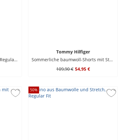
Tommy Hilfiger
Shorts Dover in Twill-Qualität, Regular Straight
Sommerliche baumwoll-Shorts mit Streifen und Netzstruktur
109,90 €
54,95 €
50
%