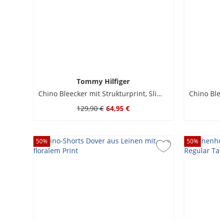
Tommy Hilfiger
Chino Bleecker mit Strukturprint, Slim Fit
129,90 €
64,95 €
50
%
50
%