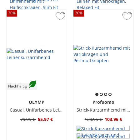
30
%
20
%
Nachhaltig
OLYMP
Profuomo
Casual, Unifarbenes Leinenkurzarmhemd
Strick-Kurzarmhemd mit Variokragen und Perlmuttknöpfen
79,95 €
55,97 €
129,95 €
103,96 €