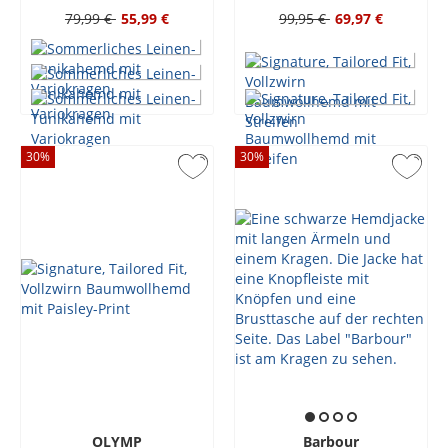
79,99 €
55,99 €
99,95 €
69,97 €
30
%
30
%
OLYMP
Barbour