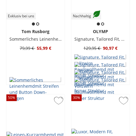
Exklusiv bei uns
Nachhaltig
Tom Rusborg
OLYMP
Sommerliches Leinenhemdmit Streifen und Button Down-Kragen
Signature, Tailored Fit, Vollzwirn Baumwollhemd mit feiner Struktur
79,99 €
55,99 €
129,95 €
90,97 €
50
%
30
%