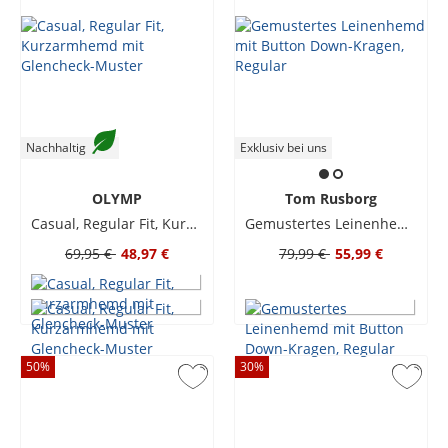
Nachhaltig
Exklusiv bei uns
OLYMP
Tom Rusborg
Casual, Regular Fit, Kurzarmhemd mit Glencheck-Muster
Gemustertes Leinenhemd mit Button Down-Kragen, Regular
69,95 €
48,97 €
79,99 €
55,99 €
50
%
30
%