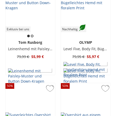
Exklusiv bei uns
Nachhaltig
Tom Rusborg
OLYMP
Leinenhemd mit Paisley-Muster und Button Down-Kragen
Level Five, Body Fit, Bügelleichtes Hemd mit floralem Print
79,99 €
55,99 €
79,95 €
55,97 €
50
%
50
%