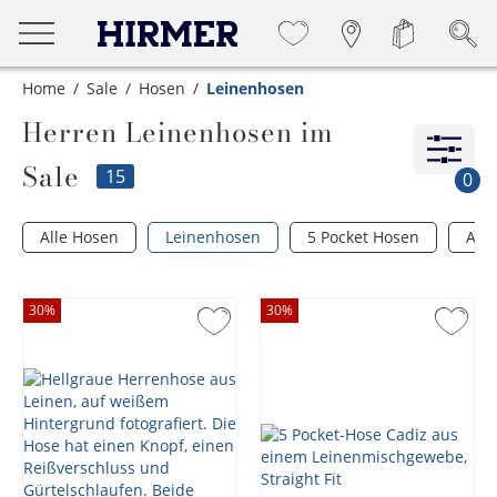
Home
Sale
Hosen
Leinenhosen
Herren Leinenhosen im
Sale
15
0
Alle Hosen
Leinenhosen
5 Pocket Hosen
Anz
30
%
30
%