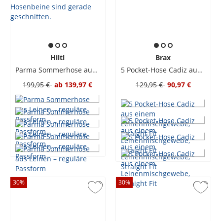
Hiltl
Brax
Parma Sommerhose aus Leinen – reguläre Passform
5 Pocket-Hose Cadiz aus einem Leinenmischgewebe, Straight Fit
199,95 €
ab
139,97 €
129,95 €
90,97 €
30
%
30
%