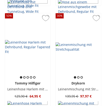
50
%
30
%
Tommy Hilfiger
Drykorn
Leinenhose Harlem mit Dehnbund, Regular Tapered Fit
Leinenmischung mit Stretchqualität
129,90 €
64,95 €
139,95 €
97,97 €