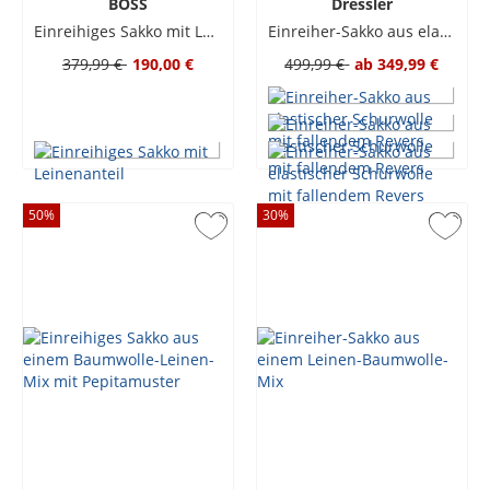
BOSS
Dressler
Einreihiges Sakko mit Leinenanteil
Einreiher-Sakko aus elastischer Schurwolle mit fallendem Revers
379,99 €
190,00 €
499,99 €
ab
349,99 €
50
%
30
%