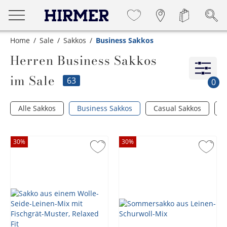
Home
Sale
Sakkos
Business Sakkos
Herren Business Sakkos
im Sale
63
0
Alle Sakkos
Business Sakkos
Casual Sakkos
F
30
%
30
%