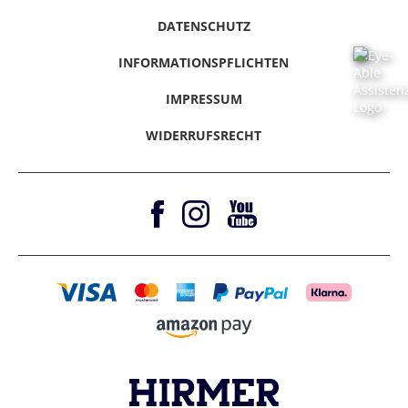
Klarna - Rechnungskauf
Hinweise melden
Gutscheine & Aktionen
Klarna - Sofort bezahlen
DATENSCHUTZ
Vertrag Widerrufen
Magazine
Klarna - Ratenkauf
INFORMATIONSPFLICHTEN
Barrierefreiheitserklärung
Amazon Pay
IMPRESSUM
WIDERRUFSRECHT