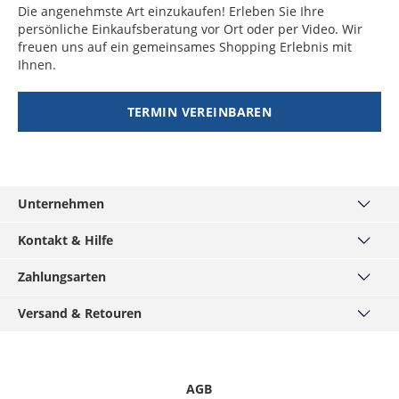
Die angenehmste Art einzukaufen! Erleben Sie Ihre
persönliche Einkaufsberatung vor Ort oder per Video. Wir
freuen uns auf ein gemeinsames Shopping Erlebnis mit
Ihnen.
TERMIN VEREINBAREN
Unternehmen
Über uns
Kontakt & Hilfe
Haus München
Kontakt
Zahlungsarten
MÄNNERKARTE
Häufige Fragen
Service
PayPal
Versand & Retouren
Grössentabellen
Podcast
Visa
Widerrufsrecht
Versand & Lieferzeiten
Hirmer-Gruppe
Mastercard
Datenschutz
Click & Reserve
Karriere
American Express
Informationspflichten
Rücksendung
AGB
Presse / Anfragen