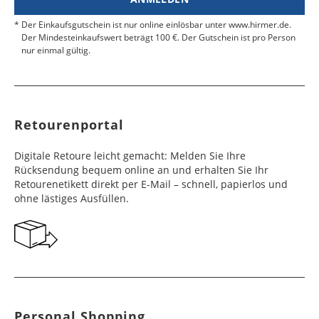
Estland
4 - 6
34,99 €
Zollbescheinigung mit der MRN-Nummer bei.
Tunesien
Werktage
Kasachstan
Werktage
8 - 10
49,99 €
Werktage
Der Einkaufsgutschein ist nur online einlösbar unter www.hirmer.de.
Fidschi
Werktage
10 - 12
49,99 €
Legen Sie die Ware, den Rücksendeschein und
Der Mindesteinkaufswert beträgt 100 €. Der Gutschein ist pro Person
Libyen
10 - 12
Werktage
49,99 €
Brasilien, Chile,
6 - 10
49,99 €
das MRN-Formular in das Paket, ziehen Sie den
Färöer Inseln
4 - 6
16,99 €
nur einmal gültig.
Werktage
Costa Rica,
Bahrain, Kuwait,
Werktage
6 - 10
49,99 €
Klebestreifen ab und verschließen Sie das Paket
Werktage
Panama
Libanon, Oman,
Tonga
Werktage
10 - 15
49,99 €
fest. Kleben Sie den Retourenaufkleber auf den
Vereinigte
Äthiopien, Côte
6 - 10
Werktage
49,99 €
Karton.
Finnland
2 - 10
19,99 €
Arabische Emirate
d'Ivoire, Eritrea,
Werktage
Paraguay, Peru,
7 - 10
49,99 €
Werktage
Mauritius,
Uruguay
Werktage
Retourenportal
Namibia, Republik
Saudi Arabien
6 - 10
49,99 €
Frankreich
3 - 4
16,99 €
Südafrika
Werktage
Dominikanische
8 - 10
49,99 €
Werktage
Digitale Retoure leicht gemacht: Melden Sie Ihre
Republik, Ecuador,
Werktage
Seyschellen,
6 - 10
49,99 €
Rücksendung bequem online an und erhalten Sie Ihr
Guatemala, Haiti,
Israel
6 - 10
49,99 €
Georgien
7 - 10
29,99 €
Swasiland
Werktage
Retourenetikett direkt per E-Mail – schnell, papierlos und
Honduras,
Werktage
Werktage
ohne lästiges Ausfüllen.
Jamaika,
Kolumbien,
Angola
6 - 10
49,99 €
Irak
11 - 15
49,99 €
Gibraltar
5 - 10
29,99 €
Nicaragua,
Werktage
Werktage
Werktage
Suriname,
Trinidad und
Mosambik, Sierra
7 - 10
49,99 €
Singapur
5 - 10
49,99 €
Griechenland
5 - 10
19,99 €
Tobago, Venezuela
Leone, Tansania,
Werktage
Werktage
Werktage
Togo, Uganda
Belize
8 - 10
49,99 €
Japan
5 - 10
49,99 €
Großbritannien
2 - 10
16,99 €
Werktage
Botsuana,
8 - 10
49,99 €
Personal Shopping
Werktage