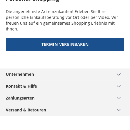
Werktage
Demokratische
Werktage
Guyana
Republik Kongo,
8 - 15
49,99 €
Hongkong,
6 - 10
49,99 €
Die angenehmste Art einzukaufen! Erleben Sie Ihre
Irland
2 - 10
19,99 €
Gambia, Ghana,
Werktage
Indonesien,
Werktage
persönliche Einkaufsberatung vor Ort oder per Video. Wir
Werktage
Kenia, Lesotho,
Malaysia, Taiwan,
freuen uns auf ein gemeinsames Shopping Erlebnis mit
Mali, Mauretanien,
Dominica
10 - 12
49,99 €
Thailand,
Ihnen.
Island
4 - 10
29,99 €
Nigeria, Republik
Werktage
Volksrepublik
Werktage
Kongo, Ruanda,
China
TERMIN VEREINBAREN
Zentralafrikanische
Grenada
11 - 15
49,99 €
Italien
2 - 10
19,99 €
Republik
Werktage
Pakistan,
7 - 10
49,99 €
Werktage
Usbekistan
Werktage
Niger, Senegal
8 - 11
49,99 €
Kanarische Inseln
4 - 10
19,99 €
Werktage
Indien,
8 - 10
49,99 €
(Spanien)
Werktage
Unternehmen
Kambodscha,
Werktage
Burundi
8 - 12
49,99 €
Myanmar,
Über uns
Kosovo
2 - 10
29,99 €
Werktage
Kontakt & Hilfe
Philippinen,
Werktage
Haus München
Tadschikistan,
Kontakt
Burkina Faso,
10 - 12
49,99 €
Turkmenistan,
Zahlungsarten
MÄNNERKARTE
Kroatien
5 - 10
34,99 €
Häufige Fragen
Kamerun, Liberia,
Werktage
Vietnam
Service
PayPal
Werktage
Madagaskar,
Versand & Retouren
Grössentabellen
Podcast
Visa
Malawie
Mongolei
8 - 12
49,99 €
Widerrufsrecht
Versand & Lieferzeiten
Lettland
3 - 10
34,99 €
Werktage
Hirmer-Gruppe
Mastercard
Werktage
Datenschutz
Click & Reserve
Benin
10 - 15
49,99 €
Karriere