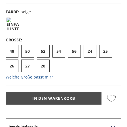
FARBE:
beige
GRÖSSE:
48
50
52
54
56
24
25
26
27
28
Welche Größe passt mir?
IN DEN WARENKORB
Produktdetails