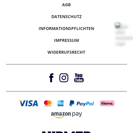
American Express
Werktage
Afghanistan,
10 - 15
49,99 €
Informationspflichten
Rücksendung
AGB
Liechtenstein
2 - 10
16,99 €
Presse / Anfragen
Klarna - Rechnungskauf
Bangladesch,
Werktage
Hinweise melden
Werktage
Kirgisistan, Laos
Gutscheine & Aktionen
Klarna - Sofort bezahlen
DATENSCHUTZ
Vertrag Widerrufen
Magazine
Klarna - Ratenkauf
Litauen
4 - 6
34,99 €
INFORMATIONSPFLICHTEN
Werktage
Barrierefreiheitserklärung
Amazon Pay
IMPRESSUM
Luxemburg
2 - 10
16,99 €
Werktage
WIDERRUFSRECHT
Malta
4 - 6
34,99 €
Werktage
Moldawien
5 - 15
34,99 €
Werktage
Monaco
3 - 4
16,99 €
Werktage
Montenegro
5 - 15
34,99 €
Werktage