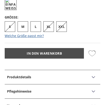
GRÖSSE:
S
M
L
XL
XXL
Welche Größe passt mir?
IN DEN WARENKORB
Produktdetails
PRODUKTDETAILS
Unterhemd, V-Ausschnitt
Pflegehinweise
Produktbeschreibung:
PFLEGEHINWEISE
Form: T-Shirt