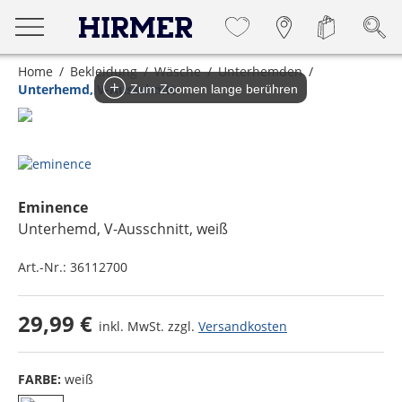
Home
Bekleidung
Wäsche
Unterhemden
Unterhemd, V-Ausschnitt
Zum Zoomen lange berühren
Eminence
Unterhemd, V-Ausschnitt
, weiß
Art.-Nr.:
36112700
29,99 €
inkl. MwSt. zzgl.
Versandkosten
FARBE:
weiß