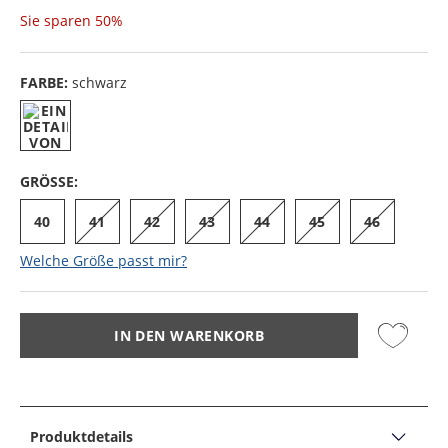
Sie sparen
50%
FARBE:
schwarz
GRÖSSE:
40
41
42
43
44
45
46
Welche Größe passt mir?
IN DEN WARENKORB
Produktdetails