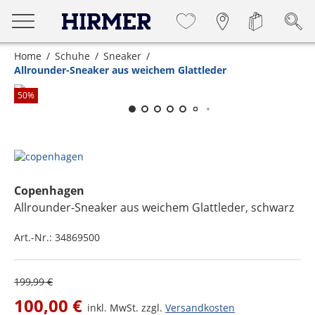
Home
Schuhe
Sneaker
Allrounder-Sneaker aus weichem Glattleder
Zum Zoomen lange berühren
50
%
Copenhagen
Allrounder-Sneaker aus weichem Glattleder
, schwarz
Art.-Nr.:
34869500
199,99 €
100,00 €
inkl. MwSt. zzgl.
Versandkosten