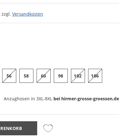
 zzgl.
Versandkosten
56
58
60
98
102
106
Anzughosen
in 3XL-8XL
bei hirmer-grosse-groessen.de
ARENKORB