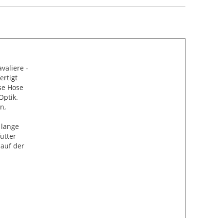
valiere -
ertigt
se Hose
Optik.
n,
 lange
utter
 auf der