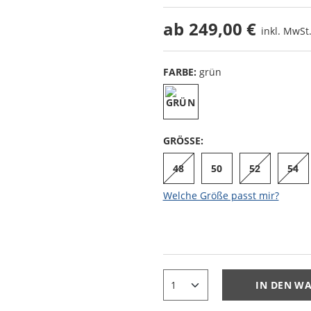
ab
249,00 €
inkl. MwSt.
FARBE:
grün
GRÖSSE:
48
50
52
54
Welche Größe passt mir?
IN DEN W