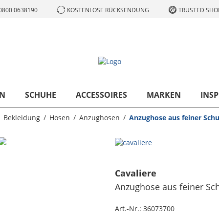
0800 0638190
KOSTENLOSE RÜCKSENDUNG
TRUSTED SHOP
N
SCHUHE
ACCESSOIRES
MARKEN
INSP
Bekleidung
Hosen
Anzughosen
Anzughose aus feiner Schu
Cavaliere
Anzughose aus feiner Sc
Art.-Nr.:
36073700