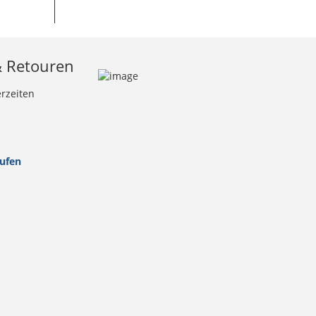
& Retouren
erzeiten
rufen