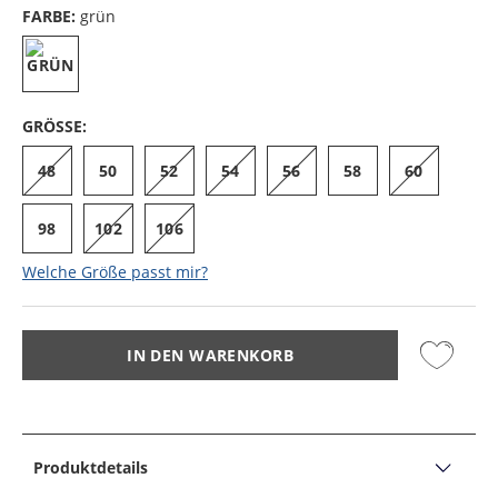
FARBE:
grün
GRÖSSE:
48
50
52
54
56
58
60
98
102
106
Welche Größe passt mir?
IN DEN WARENKORB
Produktdetails