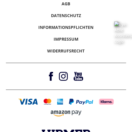
Werktage
Afghanistan,
10 - 15
49,99 €
Informationspflichten
Rücksendung
AGB
Liechtenstein
2 - 10
16,99 €
Presse / Anfragen
Klarna - Rechnungskauf
Bangladesch,
Werktage
Hinweise melden
Werktage
Kirgisistan, Laos
Gutscheine & Aktionen
Klarna - Sofort bezahlen
DATENSCHUTZ
Vertrag Widerrufen
Magazine
Klarna - Ratenkauf
Litauen
4 - 6
34,99 €
INFORMATIONSPFLICHTEN
Werktage
Barrierefreiheitserklärung
Amazon Pay
IMPRESSUM
Luxemburg
2 - 10
16,99 €
Werktage
WIDERRUFSRECHT
Malta
4 - 6
34,99 €
Werktage
Moldawien
5 - 15
34,99 €
Werktage
Monaco
3 - 4
16,99 €
Werktage
Montenegro
5 - 15
34,99 €
Werktage
Niederlande
2 - 10
16,99 €