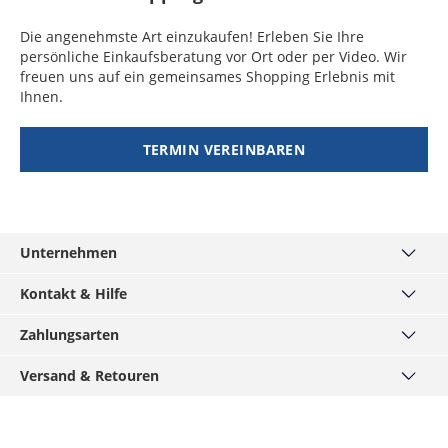
Demokratische
Werktage
Guyana
Republik Kongo,
8 - 15
49,99 €
Hongkong,
6 - 10
49,99 €
Die angenehmste Art einzukaufen! Erleben Sie Ihre
Irland
2 - 10
19,99 €
Gambia, Ghana,
Werktage
Indonesien,
Werktage
persönliche Einkaufsberatung vor Ort oder per Video. Wir
Werktage
Kenia, Lesotho,
Malaysia, Taiwan,
freuen uns auf ein gemeinsames Shopping Erlebnis mit
Mali, Mauretanien,
Dominica
10 - 12
49,99 €
Thailand,
Ihnen.
Island
4 - 10
29,99 €
Nigeria, Republik
Werktage
Volksrepublik
Werktage
Kongo, Ruanda,
China
TERMIN VEREINBAREN
Zentralafrikanische
Grenada
11 - 15
49,99 €
Italien
2 - 10
19,99 €
Republik
Werktage
Pakistan,
7 - 10
49,99 €
Werktage
Usbekistan
Werktage
Niger, Senegal
8 - 11
49,99 €
Kanarische Inseln
4 - 10
19,99 €
Werktage
Indien,
8 - 10
49,99 €
(Spanien)
Werktage
Unternehmen
Kambodscha,
Werktage
Burundi
8 - 12
49,99 €
Myanmar,
Über uns
Kosovo
2 - 10
29,99 €
Werktage
Kontakt & Hilfe
Philippinen,
Werktage
Haus München
Tadschikistan,
Kontakt
Burkina Faso,
10 - 12
49,99 €
Turkmenistan,
Zahlungsarten
MÄNNERKARTE
Kroatien
5 - 10
34,99 €
Häufige Fragen
Kamerun, Liberia,
Werktage
Vietnam
Service
PayPal
Werktage
Madagaskar,
Versand & Retouren
Grössentabellen
Podcast
Visa
Malawie
Mongolei
8 - 12
49,99 €
Widerrufsrecht
Versand & Lieferzeiten
Lettland
3 - 10
34,99 €
Werktage
Hirmer-Gruppe
Mastercard
Werktage
Datenschutz
Click & Reserve
Benin
10 - 15
49,99 €
Karriere
American Express