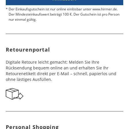
Estland
4 - 6
34,99 €
Zollbescheinigung mit der MRN-Nummer bei.
Tunesien
Werktage
Kasachstan
Werktage
8 - 10
49,99 €
Werktage
Der Einkaufsgutschein ist nur online einlösbar unter www.hirmer.de.
Fidschi
Werktage
10 - 12
49,99 €
Legen Sie die Ware, den Rücksendeschein und
Der Mindesteinkaufswert beträgt 100 €. Der Gutschein ist pro Person
Libyen
10 - 12
Werktage
49,99 €
Brasilien, Chile,
6 - 10
49,99 €
das MRN-Formular in das Paket, ziehen Sie den
Färöer Inseln
4 - 6
16,99 €
nur einmal gültig.
Werktage
Costa Rica,
Bahrain, Kuwait,
Werktage
6 - 10
49,99 €
Klebestreifen ab und verschließen Sie das Paket
Werktage
Panama
Libanon, Oman,
Tonga
Werktage
10 - 15
49,99 €
fest. Kleben Sie den Retourenaufkleber auf den
Vereinigte
Äthiopien, Côte
6 - 10
Werktage
49,99 €
Karton.
Finnland
2 - 10
19,99 €
Arabische Emirate
d'Ivoire, Eritrea,
Werktage
Paraguay, Peru,
7 - 10
49,99 €
Werktage
Mauritius,
Uruguay
Werktage
Retourenportal
Namibia, Republik
Saudi Arabien
6 - 10
49,99 €
Frankreich
3 - 4
16,99 €
Südafrika
Werktage
Dominikanische
8 - 10
49,99 €
Werktage
Digitale Retoure leicht gemacht: Melden Sie Ihre
Republik, Ecuador,
Werktage
Seyschellen,
6 - 10
49,99 €
Rücksendung bequem online an und erhalten Sie Ihr
Guatemala, Haiti,
Israel
6 - 10
49,99 €
Georgien
7 - 10
29,99 €
Swasiland
Werktage
Retourenetikett direkt per E-Mail – schnell, papierlos und
Honduras,
Werktage
Werktage
ohne lästiges Ausfüllen.
Jamaika,
Kolumbien,
Angola
6 - 10
49,99 €
Irak
11 - 15
49,99 €
Gibraltar
5 - 10
29,99 €
Nicaragua,
Werktage
Werktage
Werktage
Suriname,
Trinidad und
Mosambik, Sierra
7 - 10
49,99 €
Singapur
5 - 10
49,99 €
Griechenland
5 - 10
19,99 €
Tobago, Venezuela
Leone, Tansania,
Werktage
Werktage
Werktage
Togo, Uganda
Belize
8 - 10
49,99 €
Japan
5 - 10
49,99 €
Großbritannien
2 - 10
16,99 €
Werktage
Botsuana,
8 - 10
49,99 €
Personal Shopping
Werktage
Werktage