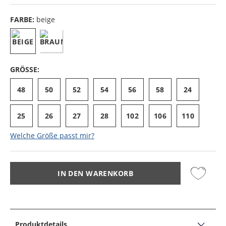
FARBE:
beige
GRÖSSE:
48
50
52
54
56
58
24
25
26
27
28
102
106
110
Welche Größe passt mir?
IN DEN WARENKORB
Produktdetails