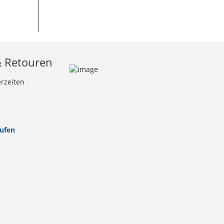
& Retouren
erzeiten
rufen