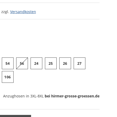
 zzgl.
Versandkosten
54
56
24
25
26
27
106
Anzughosen
in 3XL-8XL
bei hirmer-grosse-groessen.de