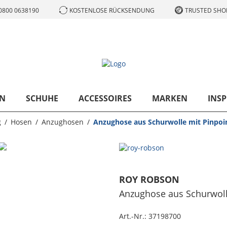
0800 0638190
KOSTENLOSE RÜCKSENDUNG
TRUSTED SHOP
N
SCHUHE
ACCESSOIRES
MARKEN
INSP
g
Hosen
Anzughosen
Anzughose aus Schurwolle mit Pinpoin
ROY ROBSON
Anzughose aus Schurwolle
Art.-Nr.:
37198700