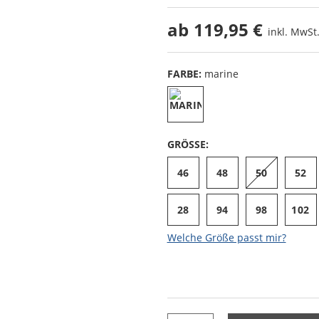
ab
119,95 €
inkl. MwSt.
FARBE:
marine
GRÖSSE:
46
48
50
52
28
94
98
102
Welche Größe passt mir?