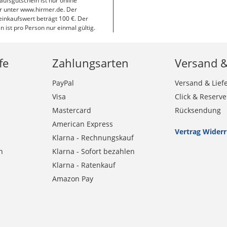
aufsgutschein ist nur online
r unter www.hirmer.de. Der
inkaufswert beträgt 100 €. Der
n ist pro Person nur einmal gültig.
fe
Zahlungsarten
Versand 
PayPal
Versand & Lief
Visa
Click & Reserve
Mastercard
Rücksendung
American Express
Vertrag Wider
Klarna - Rechnungskauf
n
Klarna - Sofort bezahlen
Klarna - Ratenkauf
Amazon Pay