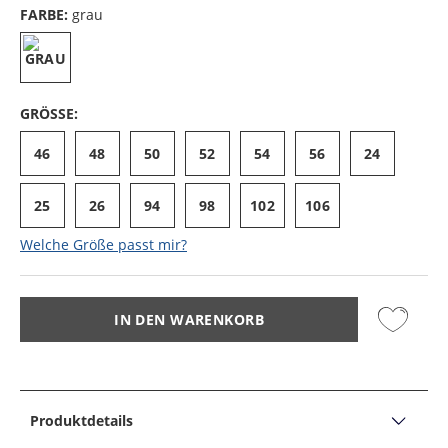
FARBE:
grau
GRÖSSE:
46
48
50
52
54
56
24
25
26
94
98
102
106
Welche Größe passt mir?
IN DEN WARENKORB
Produktdetails