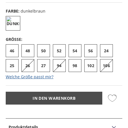
FARBE:
dunkelbraun
GRÖSSE:
46
48
50
52
54
56
24
25
26
27
94
98
102
106
Welche Größe passt mir?
IN DEN WARENKORB
Produktdetails