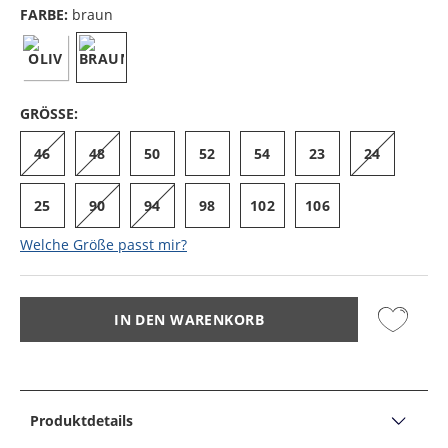
FARBE:
braun
GRÖSSE:
46
48
50
52
54
23
24
25
90
94
98
102
106
Welche Größe passt mir?
IN DEN WARENKORB
Produktdetails