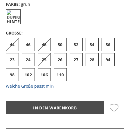
FARBE:
grün
GRÖSSE:
44
46
48
50
52
54
56
23
24
25
26
27
28
94
98
102
106
110
Welche Größe passt mir?
IN DEN WARENKORB