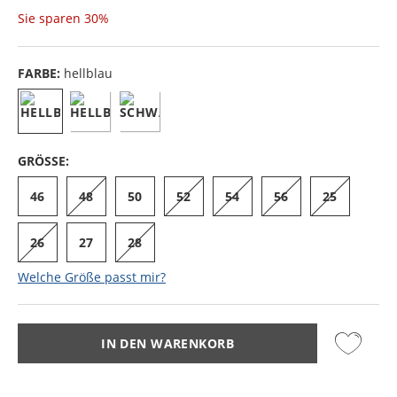
Sie sparen
30%
FARBE:
hellblau
GRÖSSE:
46
48
50
52
54
56
25
26
27
28
Welche Größe passt mir?
IN DEN WARENKORB