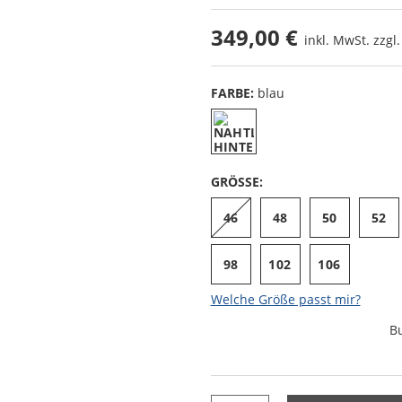
349,00 €
inkl. MwSt. zzgl
FARBE:
blau
GRÖSSE:
46
48
50
52
98
102
106
Welche Größe passt mir?
B