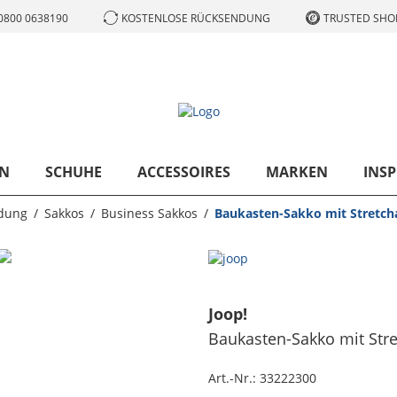
0800 0638190
KOSTENLOSE RÜCKSENDUNG
TRUSTED SHOP
N
SCHUHE
ACCESSOIRES
MARKEN
INSP
idung
Sakkos
Business Sakkos
Baukasten-Sakko mit Stretchan
Joop!
Baukasten-Sakko mit Stret
Art.-Nr.:
33222300