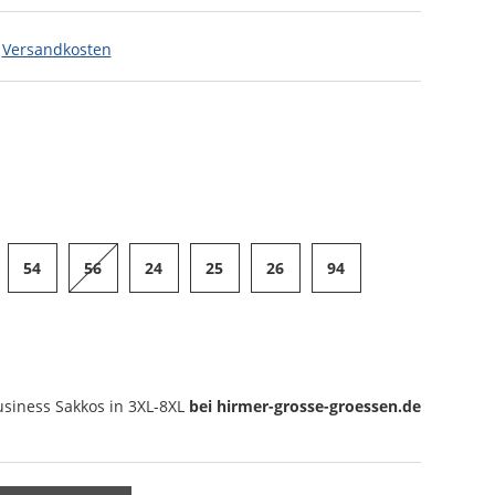
.
Versandkosten
54
56
24
25
26
94
usiness Sakkos
in 3XL-8XL
bei hirmer-grosse-groessen.de