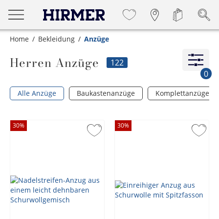
Home
Bekleidung
Anzüge
Herren Anzüge
122
0
Alle Anzüge
Baukastenanzüge
Komplettanzüge
30
%
30
%