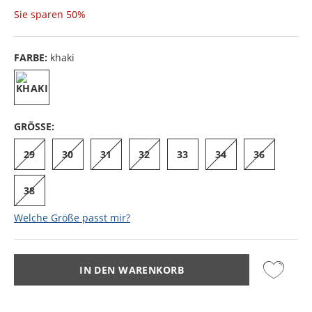
Sie sparen
50%
FARBE:
khaki
GRÖSSE:
29
30
31
32
33
34
36
38
Welche Größe passt mir?
IN DEN WARENKORB