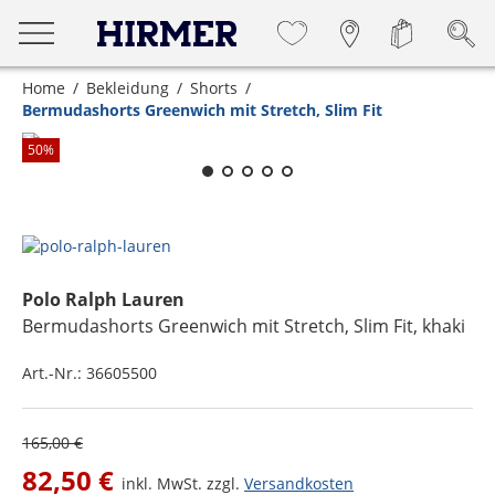
Home
Bekleidung
Shorts
Bermudashorts Greenwich mit Stretch, Slim Fit
Zum Zoomen lange berühren
50
%
Polo Ralph Lauren
Bermudashorts Greenwich mit Stretch, Slim Fit
, khaki
Art.-Nr.:
36605500
165,00 €
82,50 €
inkl. MwSt. zzgl.
Versandkosten