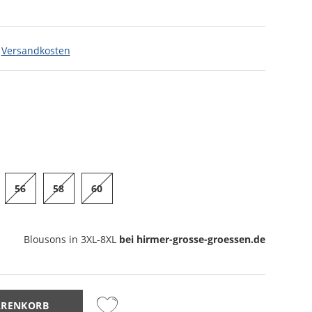
.
Versandkosten
56
58
60
Blousons
in 3XL-8XL
bei hirmer-grosse-groessen.de
ARENKORB