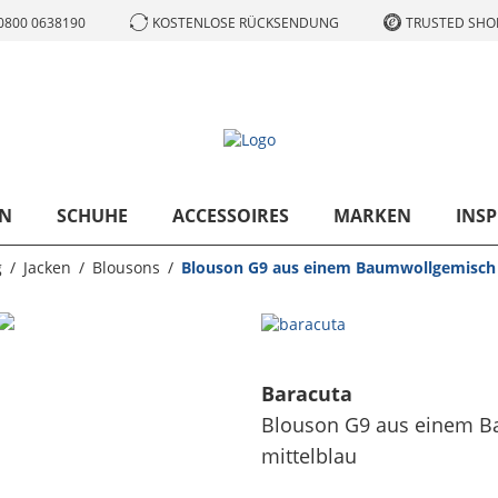
0800 0638190
KOSTENLOSE RÜCKSENDUNG
TRUSTED SHOP
N
SCHUHE
ACCESSOIRES
MARKEN
INSP
g
Jacken
Blousons
Blouson G9 aus einem Baumwollgemisch
Baracuta
Blouson G9 aus einem B
mittelblau