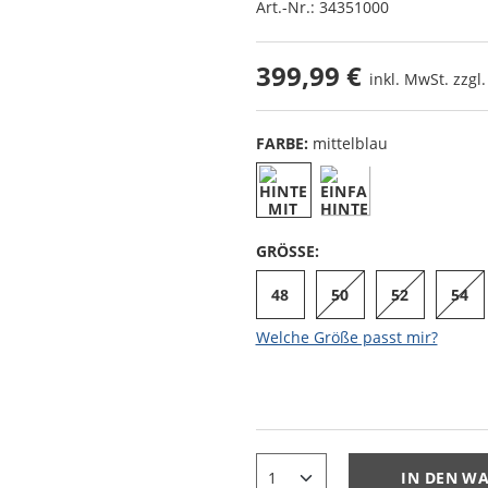
Art.-Nr.:
34351000
399,99 €
inkl. MwSt. zzgl
FARBE:
mittelblau
GRÖSSE:
48
50
52
54
Welche Größe passt mir?
IN DEN W