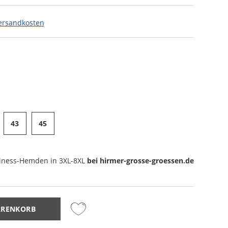
ersandkosten
43
45
iness-Hemden
in 3XL-8XL
bei hirmer-grosse-groessen.de
ARENKORB