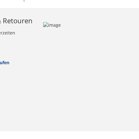
& Retouren
erzeiten
rufen