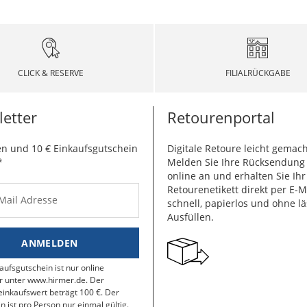
CLICK & RESERVE
FILIALRÜCKGABE
etter
Retourenportal
n und 10 € Einkaufsgutschein
Digitale Retoure leicht gemach
*
Melden Sie Ihre Rücksendun
online an und erhalten Sie Ihr
Retourenetikett direkt per E-M
-Mail Adresse
schnell, papierlos und ohne lä
Ausfüllen.
ANMELDEN
aufsgutschein ist nur online
r unter www.hirmer.de. Der
inkaufswert beträgt 100 €. Der
n ist pro Person nur einmal gültig.