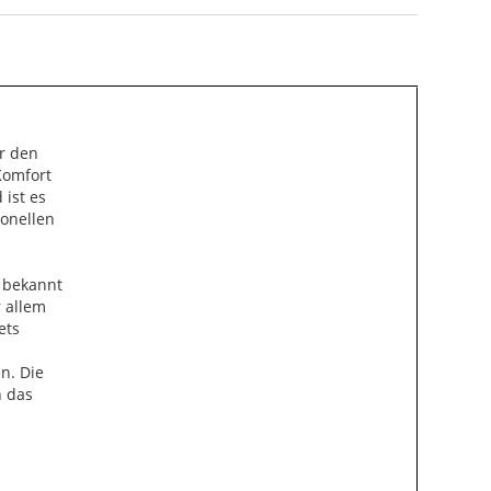
ür den
Komfort
 ist es
ionellen
 bekannt
r allem
ets
n. Die
h das