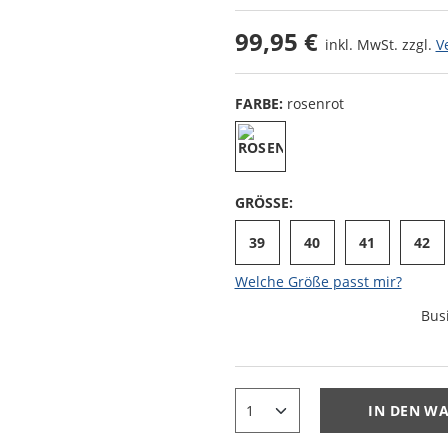
99,95 €
inkl. MwSt. zzgl.
V
FARBE:
rosenrot
GRÖSSE:
39
40
41
42
Welche Größe passt mir?
Bus
IN DEN W