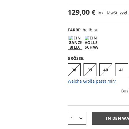
129,00 €
inkl. MwSt. zzgl
FARBE:
hellblau
GRÖSSE:
38
39
40
41
Welche Größe passt mir?
Bus
IN DEN W