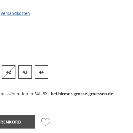
.
Versandkosten
42
43
44
iness-Hemden
in 3XL-8XL
bei hirmer-grosse-groessen.de
ARENKORB