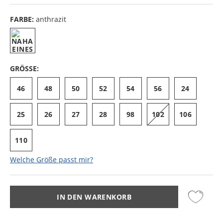
FARBE:
anthrazit
GRÖSSE:
46
48
50
52
54
56
24
25
26
27
28
98
102
106
110
Welche Größe passt mir?
IN DEN WARENKORB