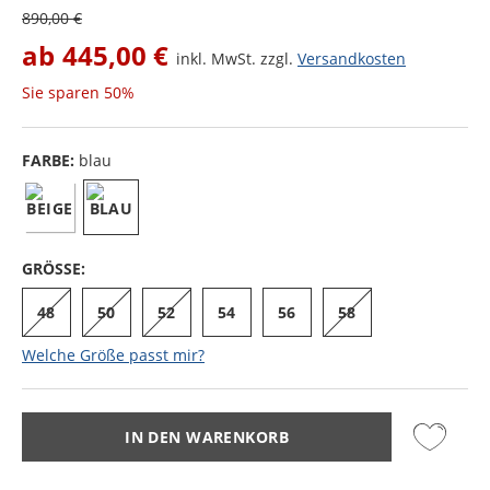
890,00 €
ab
445,00 €
inkl. MwSt. zzgl.
Versandkosten
Sie sparen
50%
FARBE:
blau
GRÖSSE:
48
50
52
54
56
58
Welche Größe passt mir?
IN DEN WARENKORB