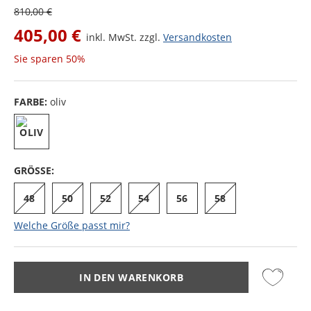
810,00 €
405,00 €
inkl. MwSt. zzgl.
Versandkosten
Sie sparen
50%
FARBE:
oliv
GRÖSSE:
48
50
52
54
56
58
Welche Größe passt mir?
IN DEN WARENKORB