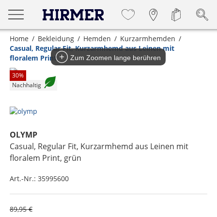
Home
Bekleidung
Hemden
Kurzarmhemden
Casual, Regular Fit, Kurzarmhemd aus Leinen mit
floralem Print
Zum Zoomen lange berühren
30
%
Nachhaltig
OLYMP
Casual, Regular Fit, Kurzarmhemd aus Leinen mit
floralem Print
, grün
Art.-Nr.:
35995600
89,95 €