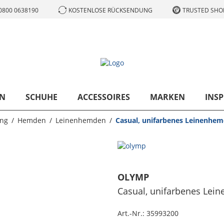
0800 0638190
KOSTENLOSE RÜCKSENDUNG
TRUSTED SHOP
N
SCHUHE
ACCESSOIRES
MARKEN
INSP
ung
Hemden
Leinenhemden
Casual, unifarbenes Leinenhem
OLYMP
Casual, unifarbenes Lei
Art.-Nr.:
35993200