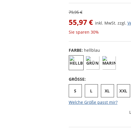
79,95 €
55,97 €
inkl. MwSt. zzgl.
V
Sie sparen
30%
FARBE:
hellblau
GRÖSSE:
S
L
XL
XXL
Welche Größe passt mir?