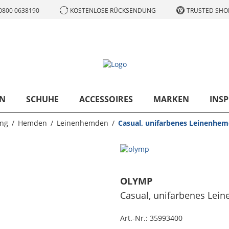
0800 0638190
KOSTENLOSE RÜCKSENDUNG
TRUSTED SHOP
N
SCHUHE
ACCESSOIRES
MARKEN
INSP
ung
Hemden
Leinenhemden
Casual, unifarbenes Leinenhem
OLYMP
Casual, unifarbenes Lei
Art.-Nr.:
35993400