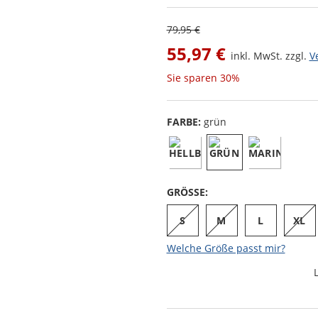
79,95 €
55,97 €
inkl. MwSt. zzgl.
V
Sie sparen
30%
FARBE:
grün
GRÖSSE:
S
M
L
XL
Welche Größe passt mir?