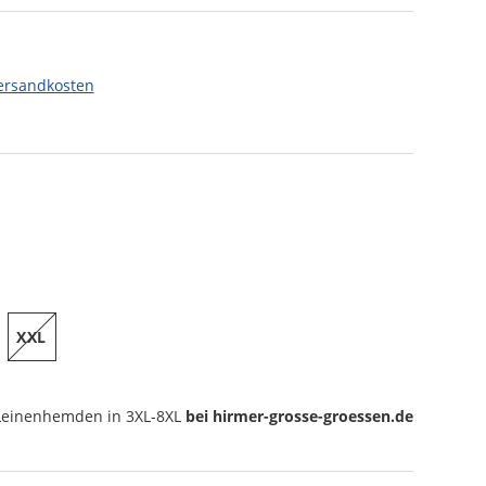
ersandkosten
XXL
Leinenhemden
in 3XL-8XL
bei hirmer-grosse-groessen.de